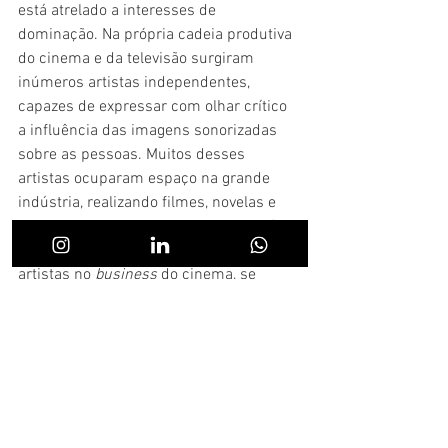
está atrelado a interesses de 
dominação. Na própria cadeia produtiva 
do cinema e da televisão surgiram 
inúmeros artistas independentes, 
capazes de expressar com olhar crítico 
a influência das imagens sonorizadas 
sobre as pessoas. Muitos desses 
artistas ocuparam espaço na grande 
indústria, realizando filmes, novelas e 
seriados com autonomia. Mas isso só foi 
possível com o envolvimento dos 
artistas no 
business
 do cinema, se 
apropriando das ferramentas da 
indústria. 
Alguns modelos de indústrias locais 
mostraram-se bem sucedidas, como é o 
caso da Índia, do Japão, da China, da 
Nigéria, todos eles com forte influência e 