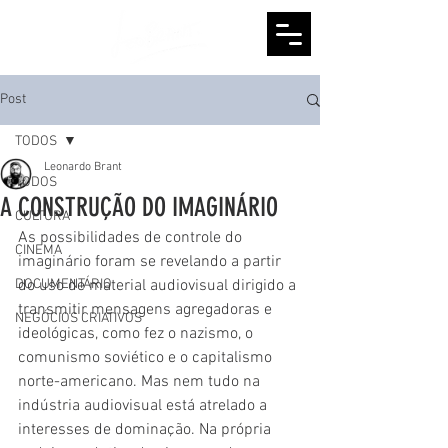
Post
TODOS
Leonardo Brant
TODOS
A CONSTRUÇÃO DO IMAGINÁRIO
CULTURA
As possibilidades de controle do 
CINEMA
imaginário foram se revelando a partir 
DOCUMENTÁRIO
do uso de material audiovisual dirigido a 
transmitir mensagens agregadoras e 
NEGÓCIOS CRIATIVOS
ideológicas, como fez o nazismo, o 
comunismo soviético e o capitalismo 
norte-americano. Mas nem tudo na 
indústria audiovisual está atrelado a 
interesses de dominação. Na própria 