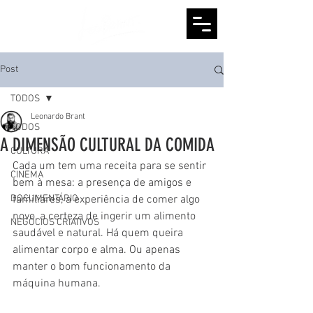
Post
TODOS
Leonardo Brant
TODOS
A DIMENSÃO CULTURAL DA COMIDA
CULTURA
Cada um tem uma receita para se sentir 
CINEMA
bem à mesa: a presença de amigos e 
DOCUMENTÁRIO
familiares, a experiência de comer algo 
novo, a certeza de ingerir um alimento 
NEGÓCIOS CRIATIVOS
saudável e natural. Há quem queira 
alimentar corpo e alma. Ou apenas 
manter o bom funcionamento da 
máquina humana.