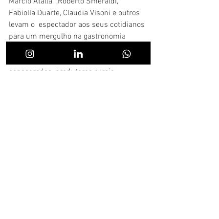
Marcio Atalla  ,Roberto Smeraldi, 
Fabiolla Duarte, Claudia Visoni e outros 
levam o  espectador aos seus cotidianos 
para um mergulho na gastronomia 
nacional e  nos hábitos alimentares dos 
brasileiros. Esse time de chefs  
consagrados, produtores rurais, 
passando por especialistas em nutrição, 
 economia e gastronomia, abordam 
temas como agronegócio, a comida 
como  forma de sociabilidade, a 
incorporação de paisagens brasileiras à 
mesa,  alimentos orgânicos, saúde e 
outros.
Assista ao trailer do filme: 
https://youtu.be/PyQpW3QOdP8