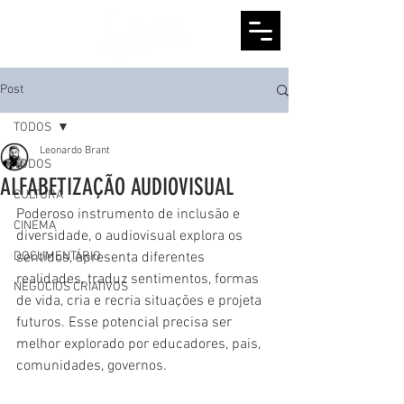
Post
TODOS
Leonardo Brant
TODOS
ALFABETIZAÇÃO AUDIOVISUAL
CULTURA
Poderoso instrumento de inclusão e 
CINEMA
diversidade, o audiovisual explora os 
DOCUMENTÁRIO
sentidos, apresenta diferentes 
realidades, traduz sentimentos, formas 
NEGÓCIOS CRIATIVOS
de vida, cria e recria situações e projeta 
futuros. Esse potencial precisa ser 
melhor explorado por educadores, pais, 
comunidades, governos.