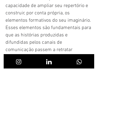
capacidade de ampliar seu repertório e 
construir, por conta própria, os 
elementos formativos do seu imaginário. 
Esses elementos são fundamentais para 
que as histórias produzidas e 
difundidas pelos canais de 
comunicação passem a retratar 
diferentes realidades e que possibilitem 
a composição de novas.
Estamos falando de diversidade e 
acessibilidade, mas isso não se 
restringe somente à falta de acesso aos 
meios ou ao significado. Em um tempo 
ou outro, grupos diferentes sofreram de 
falta de acesso, seja econômico, político 
ou social. Basta voltar algumas décadas 
no calendário para encontrarmos o 