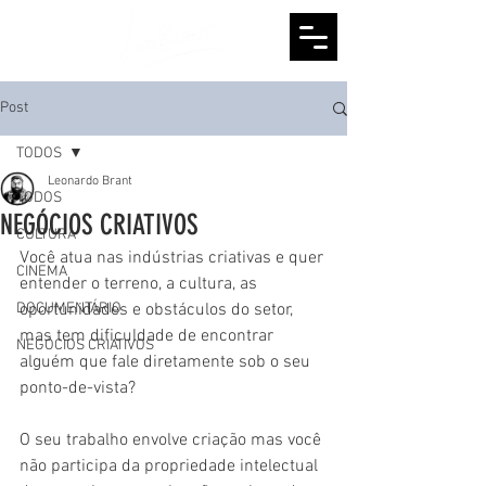
Post
TODOS
Leonardo Brant
TODOS
NEGÓCIOS CRIATIVOS
CULTURA
Você atua nas indústrias criativas e quer 
CINEMA
entender o terreno, a cultura, as 
DOCUMENTÁRIO
oportunidades e obstáculos do setor, 
mas tem dificuldade de encontrar 
NEGÓCIOS CRIATIVOS
alguém que fale diretamente sob o seu 
ponto-de-vista? 
O seu trabalho envolve criação mas você 
não participa da propriedade intelectual 