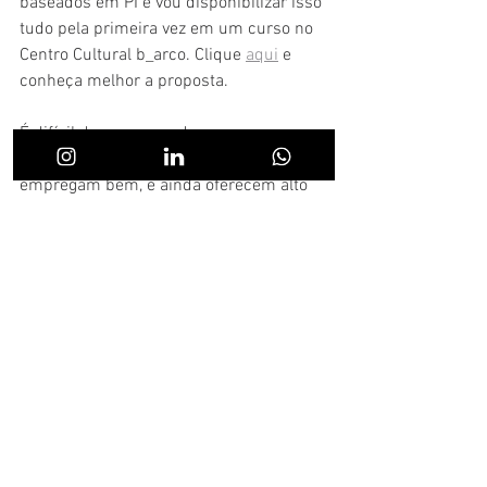
baseados em PI e vou disponibilizar isso 
tudo pela primeira vez em um curso no 
Centro Cultural b_arco. Clique 
aqui
 e 
conheça melhor a proposta.   
É difícil de compreender como 
indústrias limpas, que remuneram e 
empregam bem, e ainda oferecem alto 
grau de retorno ao investimento público, 
são tão pouco reconhecidas e 
incentivadas no âmbito das políticas 
públicas. Mas isso não pode ser 
encarado como empecilho para o 
desenvolvimento de negócios. Pelo 
contrário, sentimos que o momento é de 
reafirmação política das indústrias 
criativas, além é claro das próprias 
oportunidades que os diversos setores e 
modos de fazer negócios oferecem. 