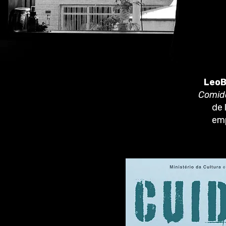
Leo
Comid
de 
emp