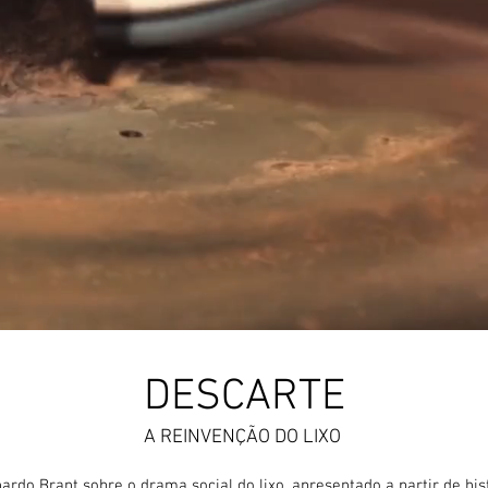
DESCARTE
A REINVENÇÃO DO LIXO
o Brant sobre o drama social do lixo, apresentado a partir de histó