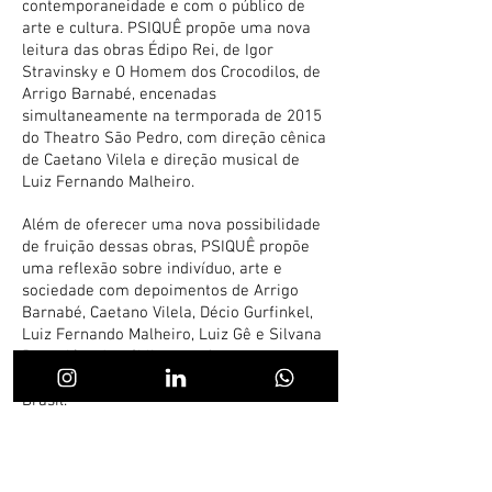
contemporaneidade e com o público de
arte e cultura. PSIQUÊ propõe uma nova
leitura das obras Édipo Rei, de Igor
Stravinsky e O Homem dos Crocodilos, de
Arrigo Barnabé, encenadas
simultaneamente na termporada de 2015
do Theatro São Pedro, com direção cênica
de Caetano Vilela e direção musical de
Luiz Fernando Malheiro.
Além de oferecer uma nova possibilidade
de fruição dessas obras, PSIQUÊ propõe
uma reflexão sobre indivíduo, arte e
sociedade com depoimentos de Arrigo
Barnabé, Caetano Vilela, Décio Gurfinkel,
Luiz Fernando Malheiro, Luiz Gê e Silvana
Rea, além do público que frequenta uma
das mais importantes casas de óperas do
Brasil.
FICHA TÉCNICA:
Direção:
Leonardo Brant
Direção de Fotografia:
Léo Virno