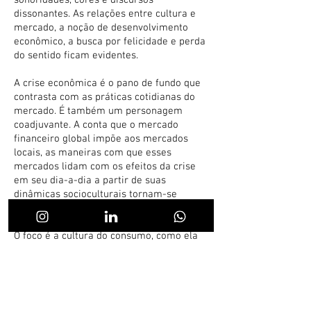
sonoridades, cores e discursos
dissonantes. As relações entre cultura e
mercado, a noção de desenvolvimento
econômico, a busca por felicidade e perda
do sentido ficam evidentes.
A crise econômica é o pano de fundo que
contrasta com as práticas cotidianas do
mercado. É também um personagem
coadjuvante. A conta que o mercado
financeiro global impõe aos mercados
locais, as maneiras com que esses
mercados lidam com os efeitos da crise
em seu dia-a-dia a partir de suas
dinâmicas socioculturais tornam-se
pontos de reflexão a serem explorados no
documentário.
O foco é a cultura do consumo, como ela
se estabelece nas dinâmicas sociais, em
torno de territórios de trocas, diálogos,
convergência de interesses. Os mercados
com seus fluxos de economia, de gente, de
comportamento. A roda viva se forma a