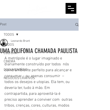
Post
TODOS
Leonardo Brant
TODOS
UMA POLIFONIA CHAMADA PAULISTA
CULTURA
A metrópole é o lugar imaginado e 
CINEMA
diariamente construído por todos  nós 
DOCUMENTÁRIO
como ambiente perfeito para alcançar e 
consumar – ou apenas consumir  – 
NEGÓCIOS CRIATIVOS
todos os desejos e utopias. Ela tem, ou 
deveria ter, tudo à mão. Em  
contrapartida, para aproveitá-la é 
preciso aprender a conviver com  outras 
tribos, crenças, cores, culturas, modos 