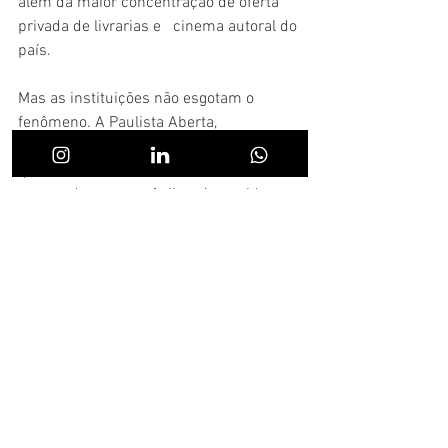
além da maior concentração de oferta 
privada de livrarias e   cinema autoral do 
país.
Mas as instituições não esgotam o 
fenômeno. A Paulista Aberta,  
movimento da sociedade civil articulada 
que culminou com o fechamento do  
acesso de carros e ônibus à avenida aos 
domingos e feriados, é o que  melhor 
demonstra esse novo espírito. Artistas 
de rua invadem cada  centímetro da 
avenida com sons e performances de 
todos os tipos e  compõem uma 
resistência ativa e participativa à franca 
decadência dos  sistemas político e 
econômico que vivemos hoje.
A avenida Paulista é alegria e 