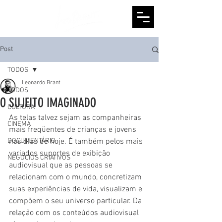
Post
TODOS
Leonardo Brant
TODOS
O SUJEITO IMAGINADO
CULTURA
As telas talvez sejam as companheiras 
CINEMA
mais freqüentes de crianças e jovens 
DOCUMENTÁRIO
nos dias de hoje. É também pelos mais 
variados suportes de exibição 
NEGÓCIOS CRIATIVOS
audiovisual que as pessoas se 
relacionam com o mundo, concretizam 
suas experiências de vida, visualizam e 
compõem o seu universo particular. Da 
relação com os conteúdos audiovisual 