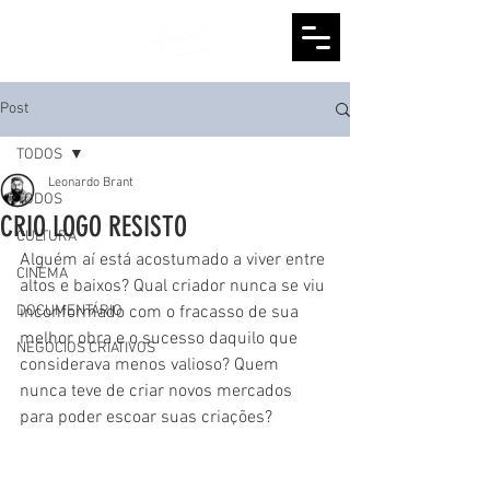
Post
TODOS
Leonardo Brant
TODOS
CRIO LOGO RESISTO
CULTURA
Alguém aí está acostumado a viver entre 
CINEMA
altos e baixos? Qual criador nunca se viu 
DOCUMENTÁRIO
inconformado com o fracasso de sua 
melhor obra e o sucesso daquilo que 
NEGÓCIOS CRIATIVOS
considerava menos valioso? Quem 
nunca teve de criar novos mercados 
para poder escoar suas criações? 